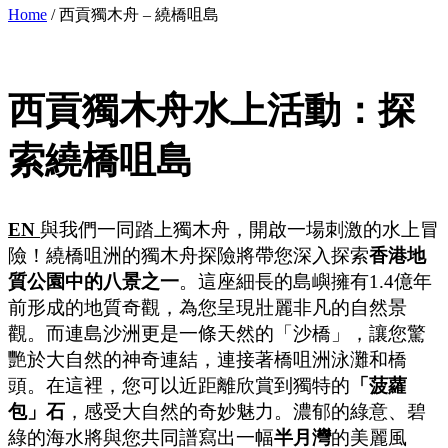
Home
/
西貢獨木舟 – 繞橋咀島
西貢獨木舟水上活動：探
索繞橋咀島
EN
與我們一同踏上獨木舟，開啟一場刺激的水上冒
險！繞橋咀洲的獨木舟探險將帶您深入探索
香港地
質公園中的八景之一
。這座細長的島嶼擁有1.4億年
前形成的地質奇觀，為您呈現壯麗非凡的自然景
觀。而連島沙洲更是一條天然的「沙橋」，讓您驚
艷於大自然的神奇連結，連接著橋咀洲泳灘和橋
頭。在這裡，您可以近距離欣賞到獨特的
「菠蘿
包」石
，感受大自然的奇妙魅力。濃郁的綠意、碧
綠的海水將與您共同譜寫出一幅
半月灣
的美麗風