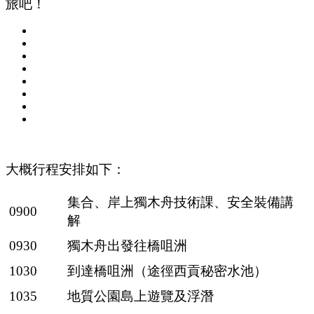
旅吧！
大概行程安排如下：
集合、岸上獨木舟技術課、安全裝備講
0900
解
0930
獨木舟出發往橋咀洲
1030
到達橋咀洲（途徑西貢秘密水池）
1035
地質公園島上遊覽及浮潛