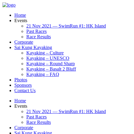
Home
Events
21 Nov 2021 — SwimRun #1: HK Island
Past Races
Race Results
Corporate
Sai Kung Kayaking
Kayaking – Culture
Kayaking – UNESCO
Kayaking – Round Sharp
Kayaking – Basalt 2 Bluff
Kayaking – FAQ
Photos
Sponsors
Contact Us
Home
Events
21 Nov 2021 — SwimRun #1: HK Island
Past Races
Race Results
Corporate
Sai Kung Kayaking