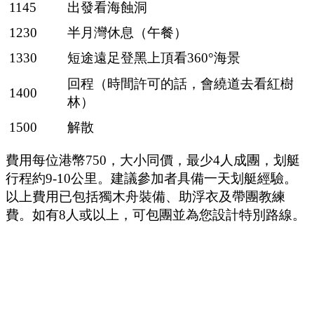
1145
出發看海蝕洞
1230
半月灣休息（午餐）
1330
短途遠足登黑上頂看360°海景
回程（時間許可的話，會繞道去看紅樹
1400
林）
1500
解散
費用每位港幣750，大小同價，最少4人成團，划艇
行程約9-10公里。建議參加者具備一天划艇經驗。
以上費用已包括獨木舟裝備、助浮衣及帶團教練
費。如有8人或以上，可包團並為您設計特別路線。