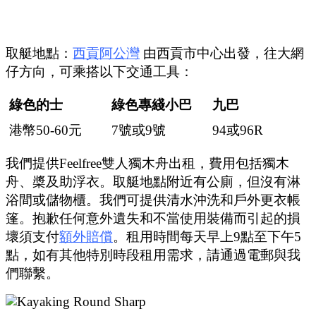
取艇地點：
西貢
阿
公灣
由西貢市中心出發，往大網
仔方向，可乘搭以下交通工具：
綠色的士
綠色專綫小巴
九巴
港幣50-60元
7號或9號
94或96R
我們提供Feelfree雙人獨木舟出租，費用包括獨木
舟、槳及助浮衣。取艇地點附近有公廁，但沒有淋
浴間或儲物櫃。我們可提供清水沖洗和戶外更衣帳
篷。抱歉任何意外遺失和不當使用裝備而引起的損
壞須支付
額外賠償
。租用時間每天早上9點至下午5
點，如有其他特別時段租用需求，請通過電郵與我
們聯繫。