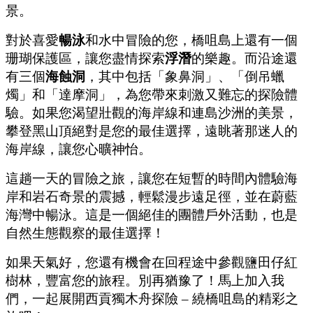
景。
對於喜愛
暢泳
和水中冒險的您，橋咀島上還有一個
珊瑚保護區，讓您盡情探索
浮潛
的樂趣。而沿途還
有三個
海蝕洞
，其中包括「象鼻洞」、「倒吊蠟
燭」和「達摩洞」，為您帶來刺激又難忘的探險體
驗。如果您渴望壯觀的海岸線和連島沙洲的美景，
攀登黑山頂絕對是您的最佳選擇，遠眺著那迷人的
海岸線，讓您心曠神怡。
這趟一天的冒險之旅，讓您在短暫的時間內體驗海
岸和岩石奇景的震撼，輕鬆漫步遠足徑，並在蔚藍
海灣中暢泳。這是一個絕佳的團體戶外活動，也是
自然生態觀察的最佳選擇！
如果天氣好，您還有機會在回程途中參觀鹽田仔紅
樹林，豐富您的旅程。別再猶豫了！馬上加入我
們，一起展開西貢獨木舟探險 – 繞橋咀島的精彩之